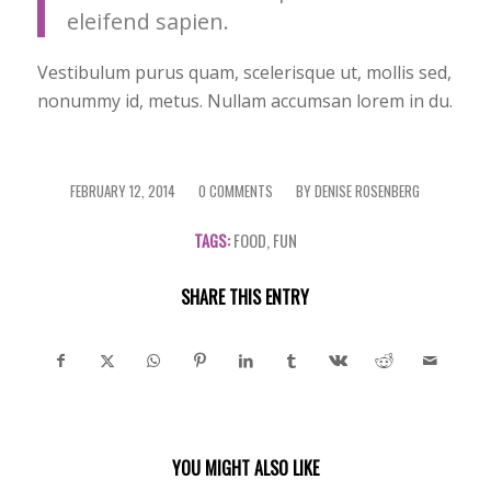
eleifend sapien.
Vestibulum purus quam, scelerisque ut, mollis sed,
nonummy id, metus. Nullam accumsan lorem in du.
FEBRUARY 12, 2014
/
0 COMMENTS
/
BY
DENISE ROSENBERG
TAGS:
FOOD
,
FUN
SHARE THIS ENTRY
YOU MIGHT ALSO LIKE